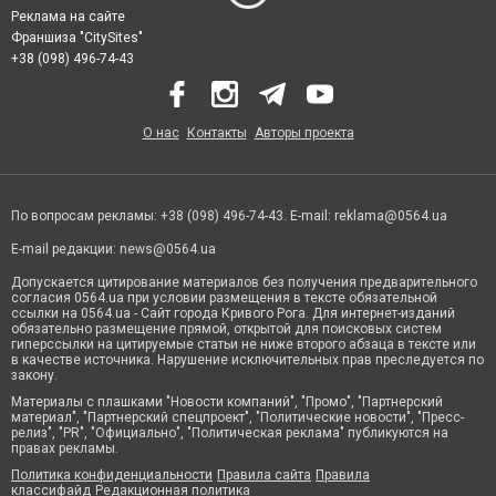
Реклама на сайте
Франшиза "CitySites"
+38 (098) 496-74-43
О нас
Контакты
Авторы проекта
По вопросам рекламы: +38 (098) 496-74-43. E-mail:
reklama@0564.ua
E-mail редакции:
news@0564.ua
Допускается цитирование материалов без получения предварительного
согласия 0564.ua при условии размещения в тексте обязательной
ссылки на 0564.ua - Сайт города Кривого Рога. Для интернет-изданий
обязательно размещение прямой, открытой для поисковых систем
гиперссылки на цитируемые статьи не ниже второго абзаца в тексте или
в качестве источника. Нарушение исключительных прав преследуется по
закону.
Материалы с плашками "Новости компаний", "Промо", "Партнерский
материал", "Партнерский спецпроект", "Политические новости", "Пресс-
релиз", "PR", "Официально", "Политическая реклама" публикуются на
правах рекламы.
Политика конфиденциальности
Правила сайта
Правила
классифайд
Редакционная политика