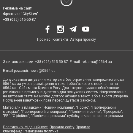
Реклама на сайті
Франшиза "CitySites"
+38 (095) 515-50-87
Про нас
Контакти
Автори проєкту
З питань реклами: +38 (095) 515-50-87. E-mail:
reklama@0564.ua
E-mail редакції:
news@0564.ua
Допускається цитування матеріалів без отримання попередньої згоди
0564.ua за умови розміщення в тексті обов'язкового посилання на
0564.ua - Сайт міста Кривого Рогу. Для інтернет-видань обов'язкове
розміщення прямого, відкритого для пошукових систем гіперпосилання
на цитовані статті не нижче другого абзацу в тексті або в якості джерела.
Порушення виняткових прав переслідується Законом.
Матеріали з плашками "Новини компаній", "Промо", "Партнерський
матеріал", "Партнерський спецпроєкт", "Політичні новини", "Пресреліз",
"PR", "Офіційно", "Політична реклама" публікуються на правах реклами.
Політика конфіденційності
Правила сайту
Правила
класифайд
Редакційна політика