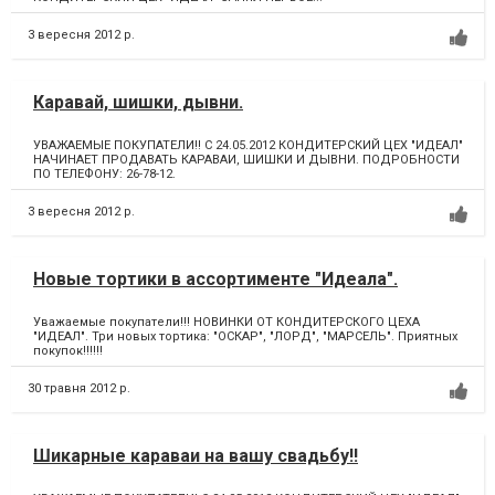
3 вересня 2012 р.
Каравай, шишки, дывни.
УВАЖАЕМЫЕ ПОКУПАТЕЛИ!! С 24.05.2012 КОНДИТЕРСКИЙ ЦЕХ "ИДЕАЛ"
НАЧИНАЕТ ПРОДАВАТЬ КАРАВАИ, ШИШКИ И ДЫВНИ. ПОДРОБНОСТИ
ПО ТЕЛЕФОНУ: 26-78-12.
3 вересня 2012 р.
Новые тортики в ассортименте "Идеала".
Уважаемые покупатели!!! НОВИНКИ ОТ КОНДИТЕРСКОГО ЦЕХА
"ИДЕАЛ". Три новых тортика: "ОСКАР", "ЛОРД", "МАРСЕЛЬ". Приятных
покупок!!!!!!
30 травня 2012 р.
Шикарные караваи на вашу свадьбу!!