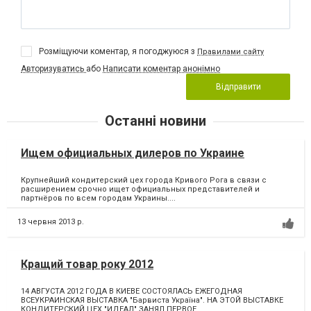
Розміщуючи коментар, я погоджуюся з
Правилами сайту
Авторизуватись
або
Написати коментар анонімно
Відправити
Останні новини
Ищем официальных дилеров по Украине
Крупнейший кондитерский цех города Кривого Рога в связи с
расширением срочно ищет официальных представителей и
партнёров по всем городам Украины....
13 червня 2013 р.
Кращий товар року 2012
14 АВГУСТА 2012 ГОДА В КИЕВЕ СОСТОЯЛАСЬ ЕЖЕГОДНАЯ
ВСЕУКРАИНСКАЯ ВЫСТАВКА "Барвиста Україна". НА ЭТОЙ ВЫСТАВКЕ
КОНДИТЕРСКИЙ ЦЕХ "ИДЕАЛ" ЗАНЯЛ ПЕРВОЕ...