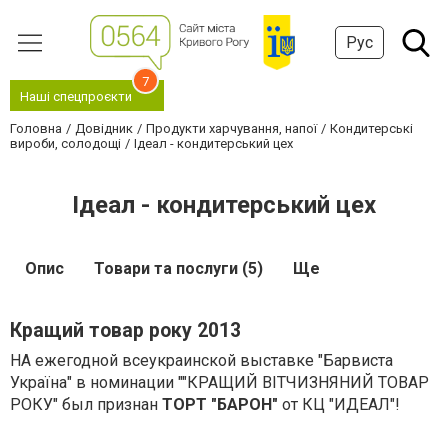
Рус
7
Наші спецпроєкти
Головна
Довідник
Продукти харчування, напої
Кондитерські
вироби, солодощі
Ідеал - кондитерський цех
Ідеал - кондитерський цех
Опис
Товари та послуги (5)
Ще
Кращий товар року 2013
НА ежегодной всеукраинской выставке "Барвиста
Україна" в номинации ""КРАЩИЙ ВІТЧИЗНЯНИЙ ТОВАР
РОКУ" был признан
ТОРТ "БАРОН"
от КЦ "ИДЕАЛ"!